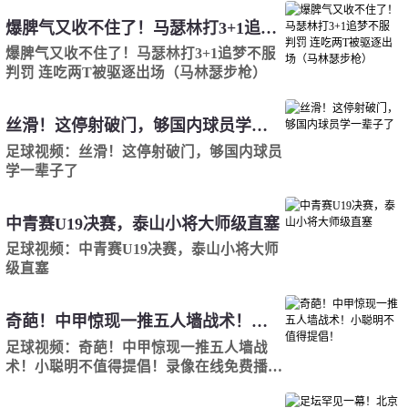
爆脾气又收不住了！马瑟林打3+1追梦不服判罚 连吃两T被驱逐出场（马林瑟步枪）
爆脾气又收不住了！马瑟林打3+1追梦不服
判罚 连吃两T被驱逐出场（马林瑟步枪）
丝滑！这停射破门，够国内球员学一辈子了
足球视频：丝滑！这停射破门，够国内球员
学一辈子了
中青赛U19决赛，泰山小将大师级直塞
足球视频：中青赛U19决赛，泰山小将大师
级直塞
奇葩！中甲惊现一推五人墙战术！小聪明不值得提倡！
足球视频：奇葩！中甲惊现一推五人墙战
术！小聪明不值得提倡！录像在线免费播放
下载。