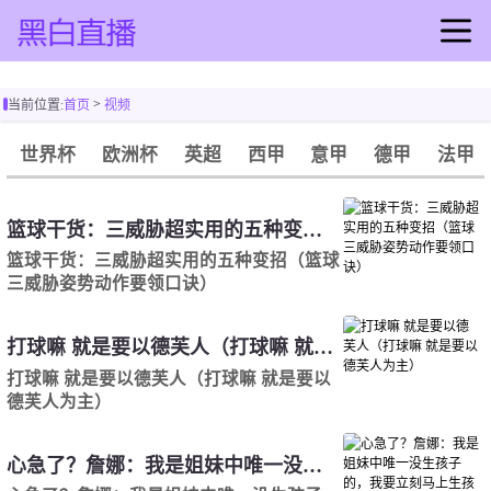
首页
>
当前位置:
首页
视频
足球直播
篮球直播
世界杯
欧洲杯
英超
西甲
意甲
德甲
法甲
足球录像
篮球录像
篮球干货：三威胁超实用的五种变招（篮球三威胁姿势动作要领口诀）
足球集锦
篮球干货：三威胁超实用的五种变招（篮球
篮球集锦
三威胁姿势动作要领口诀）
足球新闻
篮球新闻
打球嘛 就是要以德芙人（打球嘛 就是要以德芙人为主）
打球嘛 就是要以德芙人（打球嘛 就是要以
德芙人为主）
心急了？詹娜：我是姐妹中唯一没生孩子的，我要立刻马上生孩子！（詹娜二胎）