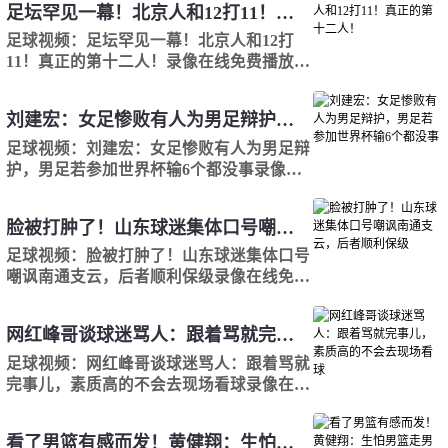
足坛罕见一幕！北京人和12打11！真正的第十二人！
足球视频：足坛罕见一幕！北京人和12打
11！真正的第十二人！录像在线免费播放下
载。
刘建宏：女足惨败有人为男足辩护，男足若参加世界杯输6个都没事
足球视频：刘建宏：女足惨败有人为男足辩
护，男足若参加世界杯输6个都没事录像在
线免费播放下载。
脸被打肿了！山东球迷集体口号嘲讽南通支云，后者顺利保级
足球视频：脸被打肿了！山东球迷集体口号
嘲讽南通支云，后者顺利保级录像在线免费
播放下载。
网红峰哥谈球迷骂人：跟着骂就完事儿，素质高的不会去现场看球
足球视频：网红峰哥谈球迷骂人：跟着骂就
完事儿，素质高的不会去现场看球录像在线
免费播放下载。
看了男篮有感而发！黄健翔：生怕男篮走男足老路