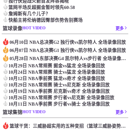
7
独行侠迎战火箭首发阵容揭晓
8
篮网半场反超掘金暂时领先60-58
9
詹姆斯有几个儿子？
10
快船主将伦纳德因臀部伤势告别赛场
HOT VIDEO
篮球录像
更多
06月10日 NBA总决赛G2 独行侠vs凯尔特人 全场录像回放
1
06月07日 NBA总决赛G1 独行侠vs凯尔特人 全场录像回放
2
05月28日 NBA东部决赛G4 凯尔特人vs步行者 全场录像回放
3
4
10月29日 NBA常规赛 掘金vs猛龙 全场录像回放
5
10月24日 NBA常规赛 骑士vs猛龙 全场录像回放
6
10月12日 NBA季前赛 猛龙vs奇才 全场录像回放
7
10月29日 NBA常规赛 骑士vs尼克斯 全场录像回放
8
10月19日 NBA季前赛 尼克斯vs奇才 全场录像回放
9
10月26日 NBA常规赛 步行者vs尼克斯 全场录像回放
10
10月11日 NBA季前赛 步行者vs骑士 全场录像回放
HOT VIDEO
篮球集锦
更多
篮球干货：三威胁超实用的五种变招（篮球三威胁姿势动作要领口诀）
1