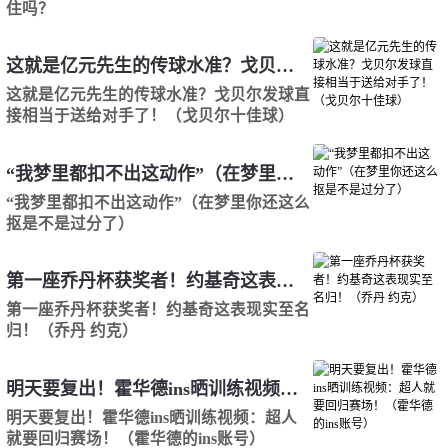
住吗？
这就是亿元先生的传球水准？戈贝尔发球直接相当于送给对手了！（戈贝尔十佳球）
这就是亿元先生的传球水准？戈贝尔发球直
接相当于送给对手了！（戈贝尔十佳球）
“我梦里都扣不出这动作”（在梦里你还这么抠是不是过分了）
“我梦里都扣不出这动作”（在梦里你还这么
抠是不是过分了）
第一座乔丹杯获奖者！约基奇这表现实至名归！（乔丹 约克）
第一座乔丹杯获奖者！约基奇这表现实至名
归！（乔丹 约克）
明天要复出！霍华德ins晒训练视频：超人就要回归赛场！（霍华德的ins账号）
明天要复出！霍华德ins晒训练视频：超人
就要回归赛场！（霍华德的ins账号）