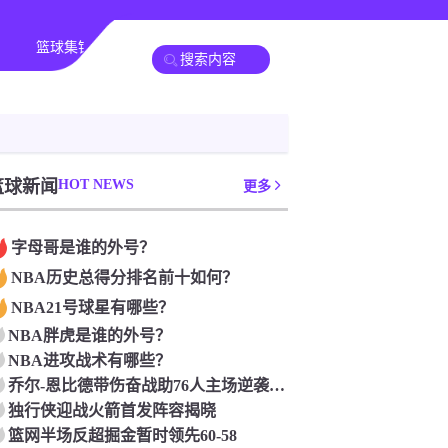
篮球集锦
足球新闻
篮球新闻
篮球新闻
HOT NEWS
更多
字母哥是谁的外号？
NBA历史总得分排名前十如何？
NBA21号球星有哪些？
NBA胖虎是谁的外号？
NBA进攻战术有哪些？
乔尔-恩比德带伤奋战助76人主场逆袭猛龙
独行侠迎战火箭首发阵容揭晓
篮网半场反超掘金暂时领先60-58