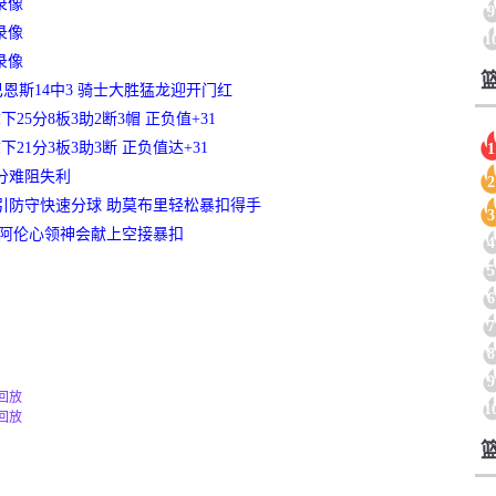
录像
9
录像
1
录像
 巴恩斯14中3 骑士大胜猛龙迎开门红
25分8板3助2断3帽 正负值+31
21分3板3助3断 正负值达+31
1
8分难阻失利
2
吸引防守快速分球 助莫布里轻松暴扣得手
3
 阿伦心领神会献上空接暴扣
4
5
6
7
8
9
像回放
1
像回放