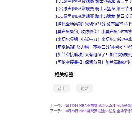
[QQ原声]NBA常规赛 骑士vs猛龙 第二节 
[QQ原声]NBA常规赛 骑士vs猛龙 第三节 
[QQ原声]NBA常规赛 骑士vs猛龙 第四节 
[腾讯全场集锦] 米切尔21分 莫布里25+8
[莫布里集锦] 攻防俱佳！小莫布里14中9拿下
[米切尔集锦] 小试牛刀！米切尔14投7中拿下
[布歇集锦] 尽力局！布歇三分5中4砍下1
[加兰空接助攻] 太有组织了！加兰突破
[阿伦空接暴扣] 保留节目！加兰高抛妙传
相关标签
骑士
猛龙
上一条：
10月12日 NBA季前赛 猛龙vs奇才 全场录
下一条：
10月29日 NBA常规赛 掘金vs猛龙 全场录