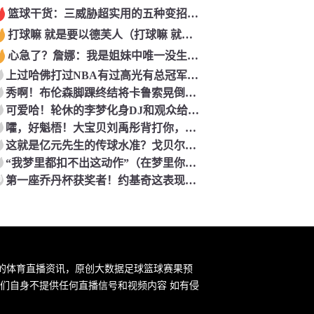
篮球干货：三威胁超实用的五种变招（篮球三威胁姿势动作要领口诀）
打球嘛 就是要以德芙人（打球嘛 就是要以德芙人为主）
心急了？詹娜：我是姐妹中唯一没生孩子的，我要立刻马上生孩子！（詹娜二胎）
上过哈佛打过NBA有过高光有总冠军，他活成了每男生梦想中的样子（哈佛出来的nba球员）
秀啊！布伦森脚踝终结将卡鲁索晃倒坐地！再三分杀死比赛（布伦森集锦）
可爱哈！轮休的李梦化身DJ和观众给队友助威（李梦表演视频）
嚯，好魁梧！大宝贝刘禹彤背打你，你能顶住吗？
这就是亿元先生的传球水准？戈贝尔发球直接相当于送给对手了！（戈贝尔十佳球）
“我梦里都扣不出这动作”（在梦里你还这么抠是不是过分了）
0
第一座乔丹杯获奖者！约基奇这表现实至名归！（乔丹 约克）
新的体育直播资讯，原创大数据足球篮球赛果预
们自身不提供任何直播信号和视频内容 如有侵