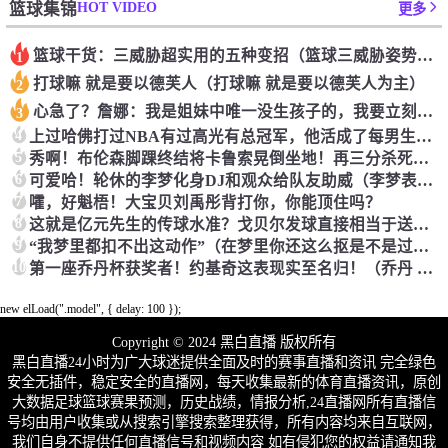
HOT VIDEO
篮球集锦
更多
篮球干货：三威胁超实用的五种变招（篮球三威胁姿势动作要领口诀）
1
打球嘛 就是要以德芙人（打球嘛 就是要以德芙人为主）
2
心急了？詹娜：我是姐妹中唯一没生孩子的，我要立刻马上生孩子！（詹娜二胎）
3
4
上过哈佛打过NBA有过高光有总冠军，他活成了每男生梦想中的样子（哈佛出来的nba球员）
5
秀啊！布伦森脚踝终结将卡鲁索晃倒坐地！再三分杀死比赛（布伦森集锦）
6
可爱哈！轮休的李梦化身DJ和观众给队友助威（李梦表演视频）
7
嚯，好魁梧！大宝贝刘禹彤背打你，你能顶住吗？
8
这就是亿元先生的传球水准？戈贝尔发球直接相当于送给对手了！（戈贝尔十佳球）
9
“我梦里都扣不出这动作”（在梦里你还这么抠是不是过分了）
10
第一座乔丹杯获奖者！约基奇这表现实至名归！（乔丹 约克）
new elLoad(".model", { delay: 100 });
Copyright © 2024 黑白直播 版权所有
黑白直播24小时为广大球迷提供全面及时的赛事直播和资讯 完全绿色
安全无插件，稳定安全的直播网，每天收集最新的体育直播资讯，原创
大数据足球篮球赛果预测，历史战绩，情报分析,24直播网所有直播信
号均由用户收集或从搜索引擎搜索整理获得，所有内容均来自互联网，
我们自身不提供任何直播信号和视频内容 如有侵犯您的权益请通知我