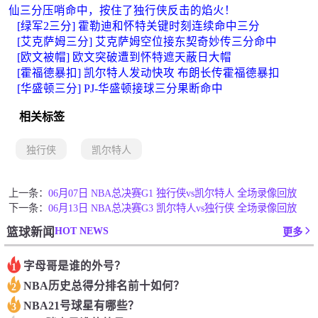
仙三分压哨命中，按住了独行侠反击的焰火！
[绿军2三分] 霍勒迪和怀特关键时刻连续命中三分
[艾克萨姆三分] 艾克萨姆空位接东契奇妙传三分命中
[欧文被帽] 欧文突破遭到怀特遮天蔽日大帽
[霍福德暴扣] 凯尔特人发动快攻 布朗长传霍福德暴扣
[华盛顿三分] PJ-华盛顿接球三分果断命中
相关标签
独行侠
凯尔特人
上一条：
06月07日 NBA总决赛G1 独行侠vs凯尔特人 全场录像回放
下一条：
06月13日 NBA总决赛G3 凯尔特人vs独行侠 全场录像回放
HOT NEWS
篮球新闻
更多
字母哥是谁的外号？
1
NBA历史总得分排名前十如何？
2
NBA21号球星有哪些？
3