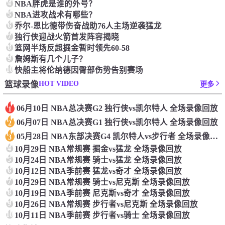
4
NBA胖虎是谁的外号？
5
NBA进攻战术有哪些？
6
乔尔-恩比德带伤奋战助76人主场逆袭猛龙
7
独行侠迎战火箭首发阵容揭晓
8
篮网半场反超掘金暂时领先60-58
9
詹姆斯有几个儿子？
10
快船主将伦纳德因臀部伤势告别赛场
HOT VIDEO
篮球录像
更多
06月10日 NBA总决赛G2 独行侠vs凯尔特人 全场录像回放
1
06月07日 NBA总决赛G1 独行侠vs凯尔特人 全场录像回放
2
05月28日 NBA东部决赛G4 凯尔特人vs步行者 全场录像回放
3
4
10月29日 NBA常规赛 掘金vs猛龙 全场录像回放
5
10月24日 NBA常规赛 骑士vs猛龙 全场录像回放
6
10月12日 NBA季前赛 猛龙vs奇才 全场录像回放
7
10月29日 NBA常规赛 骑士vs尼克斯 全场录像回放
8
10月19日 NBA季前赛 尼克斯vs奇才 全场录像回放
9
10月26日 NBA常规赛 步行者vs尼克斯 全场录像回放
10
10月11日 NBA季前赛 步行者vs骑士 全场录像回放