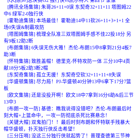
[QQ原声]总决赛G2 独行侠vs凯尔特人 第四节 录像
[腾讯全场集锦] 朱哥26+11+0误 东契奇32+11+11 塔图姆22
中6 绿军2-0独行侠
[霍勒迪集锦] 本场最佳！霍勒迪14中11砍26+11+3+1+1 全
场0失误&制霸攻防
[塔图姆集锦] 梳理全队准三双塔图姆手感不佳22投18分 另
有9板12助2断
[布朗集锦] 6失误无伤大雅！杰伦-布朗15中8拿到21分4板7
助3断
[怀特集锦] 致胜盖帽！德里克-怀特攻防一体 三分10中4贡
献18分5板2助3断2帽
[东契奇集锦] 孤立无援！东契奇空砍32+11+11+8失误
[华盛顿集锦] 尽力局！PJ-华盛顿40分钟13中6拿下17分7篮
板
[欧文集锦] 还是没投开啊！欧文18中7拿到16分6助&后三节
13中3
[布朗一攻一防] 基德：瞧我说得没错吧？杰伦-布朗最后时
刻大帽+上篮命中，一攻一防彻底杀死比赛悬念！
[关键大帽] 双鬼拍门！！最后时刻布朗和怀特联手残暴大
帽华盛顿，扑灭独行侠反击希望！
[三分压哨] 没这三分独行侠就起势了！普理查德第三节神