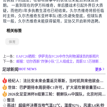
奇执教下的国足，在各项赛事中的表现也未能达到球迷预
期。 一直到现在的伊万科维奇，单后腰战术引起外界巨大质
疑，而他的1年多执教生涯也已经结束。久尔杰维奇将担任临
时主帅，久尔杰维奇东亚杯率队1胜2负避免垫底，但球队表
现一般，久尔杰维奇未能获得留用，足协又开启新帅选聘。
相关标签
体育
上一条：
EAFC26晒照：伊萨克在FC26中作为利物浦球员的新照片
下一条：
邮报：切尔西新“炸弹小队”三人组成立，周薪32.5万镑斯特林为首
HOT NEWS
足球新闻
更多
经纪人：法比安未来会重返贝蒂斯，当时机到来他就会有所行动
1
世体：巴萨期待本周获得C1许可，扩大诺坎普容量至62000人
2
2026女足亚洲杯B组第三轮：朝鲜队vs中国队，北京时间3月9日17:00
3
4
整活
5
雨战！超级杯决赛当地气温12℃，湿度92%，风速3.4米/秒