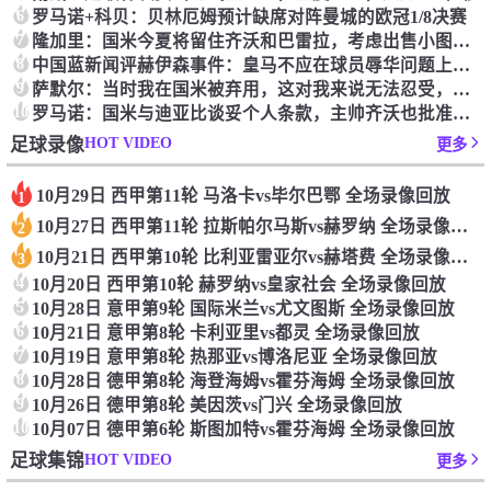
6
罗马诺+科贝：贝林厄姆预计缺席对阵曼城的欧冠1/8决赛
7
隆加里：国米今夏将留住齐沃和巴雷拉，考虑出售小图拉姆和恰20
8
中国蓝新闻评赫伊森事件：皇马不应在球员辱华问题上当鸵鸟
9
萨默尔：当时我在国米被弃用，这对我来说无法忍受，所以选择离队
10
罗马诺：国米与迪亚比谈妥个人条款，主帅齐沃也批准了这笔交易
HOT VIDEO
足球录像
更多
10月29日 西甲第11轮 马洛卡vs毕尔巴鄂 全场录像回放
1
10月27日 西甲第11轮 拉斯帕尔马斯vs赫罗纳 全场录像回放
2
10月21日 西甲第10轮 比利亚雷亚尔vs赫塔费 全场录像回放
3
4
10月20日 西甲第10轮 赫罗纳vs皇家社会 全场录像回放
5
10月28日 意甲第9轮 国际米兰vs尤文图斯 全场录像回放
6
10月21日 意甲第8轮 卡利亚里vs都灵 全场录像回放
7
10月19日 意甲第8轮 热那亚vs博洛尼亚 全场录像回放
8
10月28日 德甲第8轮 海登海姆vs霍芬海姆 全场录像回放
9
10月26日 德甲第8轮 美因茨vs门兴 全场录像回放
10
10月07日 德甲第6轮 斯图加特vs霍芬海姆 全场录像回放
HOT VIDEO
足球集锦
更多