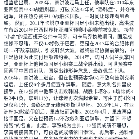
组垫底出局。 2009年，高洪波走马上任，他率队在2010年东
亚四强赛中3-0战胜韩国，打破长达32年的 “恐韩症”，并夺得
冠军，还在热身赛中1-0战胜法国队，一时间让球迷看到希
望。 然而，2011年卡塔尔亚洲杯国足小组未能出线，高洪波
在备战2014年巴西世界杯亚洲区预赛小组赛前被免职。 接替
“小高”的是西班牙名帅卡马乔，可卡马乔执教期间，国足成
绩惨不忍睹，不仅0-8惨败于巴西，更是在2013年的合肥体育
场1-5不敌泰国队，引发轩然大波，最终被足协提前解约，中
国足协还为此支付巨额违约金。 2014年，法国人佩兰执掌国
足，亚洲杯上他带领国足小组赛三战全胜出线，可世预赛中
因两平中国香港队，国足出线形势危急，最终佩兰下课。
2016年，高洪波二进宫，但在世预赛客场0-2不敌乌兹别克斯
坦后，上任仅6个多月便宣布辞职。 随后，意大利名帅里皮
接手，在12强赛中他率队击败韩国、战胜卡塔尔，6场比赛3
胜2平1负，拿到11分，让球迷再次燃起希望，可由于前4轮国
足仅积1分，最终还是无缘俄罗斯世界杯。 2019年1月，在亚
洲杯0-3败给伊朗后，里皮愤而辞职。2019年4月，里皮再度
接手国足，又在世预赛1-2不敌叙利亚后辞职，并留下“不想
抢钱”的名言。 此后，李铁成为主帅，12强赛成绩不理想，
李霄鹏接替其位，可预选赛成绩依旧惨淡。 再后来，扬科维