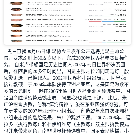
黑白直播09月05日讯 足协今日发布公开选聘男足主帅公
告，要求原则上60周岁以下，完成2030年世界杯参赛目标任
务。 自米卢带领国足历史性闯入2002年韩日世界杯决赛圈
后，在随后的20多年时间里，国足主帅之位如同走马灯一般
频繁更迭，已换16人。 2002年世界杯小组出局后，阿里-汉
接过教鞭，于2004年率队获得亚洲杯亚军，这是国足为数不
多的高光时刻。 但在2006年德国世界杯亚洲区预选赛中，国
足因净胜球劣势遗憾出局，阿里-汉也随之下课。 此后，朱
广沪短暂执教，号称“疯狗精神”，虽在东亚四强赛夺冠，可
在更重要的2007年亚洲杯小组出局，创造27年来首次亚洲杯
小组未出线的尴尬纪录，朱广沪黯然下课。2007-2008年，福
拉多（执行教练）和杜伊科维奇（主教练）双主帅执教模式
也并未带来起色，南非世界杯预选赛中，国足表现糟糕，小