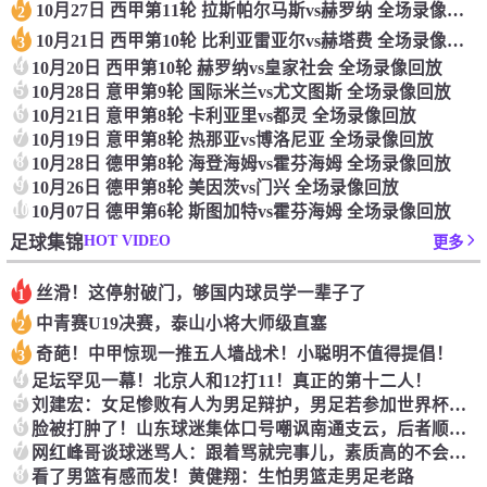
10月27日 西甲第11轮 拉斯帕尔马斯vs赫罗纳 全场录像回放
2
10月21日 西甲第10轮 比利亚雷亚尔vs赫塔费 全场录像回放
3
4
10月20日 西甲第10轮 赫罗纳vs皇家社会 全场录像回放
5
10月28日 意甲第9轮 国际米兰vs尤文图斯 全场录像回放
6
10月21日 意甲第8轮 卡利亚里vs都灵 全场录像回放
7
10月19日 意甲第8轮 热那亚vs博洛尼亚 全场录像回放
8
10月28日 德甲第8轮 海登海姆vs霍芬海姆 全场录像回放
9
10月26日 德甲第8轮 美因茨vs门兴 全场录像回放
10
10月07日 德甲第6轮 斯图加特vs霍芬海姆 全场录像回放
HOT VIDEO
足球集锦
更多
丝滑！这停射破门，够国内球员学一辈子了
1
中青赛U19决赛，泰山小将大师级直塞
2
奇葩！中甲惊现一推五人墙战术！小聪明不值得提倡！
3
4
足坛罕见一幕！北京人和12打11！真正的第十二人！
5
刘建宏：女足惨败有人为男足辩护，男足若参加世界杯输6个都没事
6
脸被打肿了！山东球迷集体口号嘲讽南通支云，后者顺利保级
7
网红峰哥谈球迷骂人：跟着骂就完事儿，素质高的不会去现场看球
8
看了男篮有感而发！黄健翔：生怕男篮走男足老路