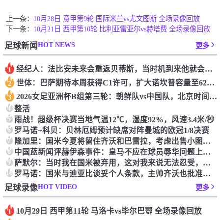
上一条：
10月28日 意甲第9轮 国际米兰vs尤文图斯 全场录像回放
下一条：
10月21日 西甲第10轮 比利亚雷亚尔vs赫塔费 全场录像回放
HOT NEWS
足球新闻
更多
经纪人：法比安未来会重返贝蒂斯，当时机到来他就会有所行动
1
世体：巴萨期待本周获得C1许可，扩大诺坎普容量至62000人
2
2026女足亚洲杯B组第三轮：朝鲜队vs中国队，北京时间3月9日17:00
3
4
整活
5
雨战！超级杯决赛当地气温12℃，湿度92%，风速3.4米/秒
6
罗马诺+科贝：贝林厄姆预计缺席对阵曼城的欧冠1/8决赛
7
隆加里：国米今夏将留住齐沃和巴雷拉，考虑出售小图拉姆和恰20
8
中国蓝新闻评赫伊森事件：皇马不应在球员辱华问题上当鸵鸟
9
萨默尔：当时我在国米被弃用，这对我来说无法忍受，所以选择离队
10
罗马诺：国米与迪亚比谈妥个人条款，主帅齐沃也批准了这笔交易
HOT VIDEO
足球录像
更多
10月29日 西甲第11轮 马洛卡vs毕尔巴鄂 全场录像回放
1